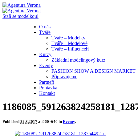
Staň se modelkou!
O nás
Tváře
Tváře – Modelky
Tváře – Modelové
Tváře – Influenceři
Kurzy
Základní modelingový kurz
Eventy
FASHION SHOW A DESIGN MARKET
Připravujeme
Partneři
Poptávka
Kontakt
1186085_591263824258181_128
Published
22.8.2017
at 960×640 in
Eventy
.