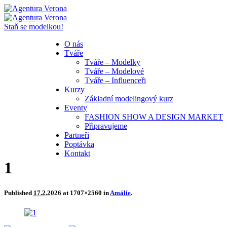
Staň se modelkou!
O nás
Tváře
Tváře – Modelky
Tváře – Modelové
Tváře – Influenceři
Kurzy
Základní modelingový kurz
Eventy
FASHION SHOW A DESIGN MARKET
Připravujeme
Partneři
Poptávka
Kontakt
1
Published
17.2.2026
at 1707×2560 in
Amálie
.