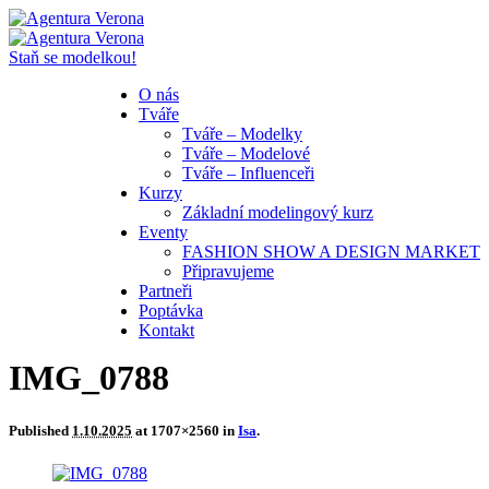
Staň se modelkou!
O nás
Tváře
Tváře – Modelky
Tváře – Modelové
Tváře – Influenceři
Kurzy
Základní modelingový kurz
Eventy
FASHION SHOW A DESIGN MARKET
Připravujeme
Partneři
Poptávka
Kontakt
IMG_0788
Published
1.10.2025
at 1707×2560 in
Isa
.