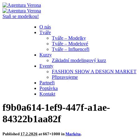
Staň se modelkou!
O nás
Tváře
Tváře – Modelky
Tváře – Modelové
Tváře – Influenceři
Kurzy
Základní modelingový kurz
Eventy
FASHION SHOW A DESIGN MARKET
Připravujeme
Partneři
Poptávka
Kontakt
f9b0a614-1ef9-447f-a1ae-
84322b1aa82f
Published
17.2.2026
at 667×1000 in
Markéta
.