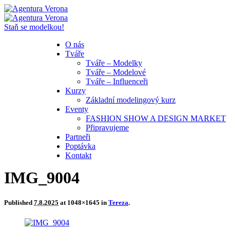
Staň se modelkou!
O nás
Tváře
Tváře – Modelky
Tváře – Modelové
Tváře – Influenceři
Kurzy
Základní modelingový kurz
Eventy
FASHION SHOW A DESIGN MARKET
Připravujeme
Partneři
Poptávka
Kontakt
IMG_9004
Published
7.8.2025
at 1048×1645 in
Tereza
.