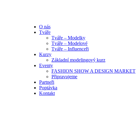
O nás
Tváře
Tváře – Modelky
Tváře – Modelové
Tváře – Influenceři
Kurzy
Základní modelingový kurz
Eventy
FASHION SHOW A DESIGN MARKET
Připravujeme
Partneři
Poptávka
Kontakt