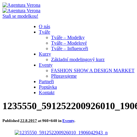
Staň se modelkou!
O nás
Tváře
Tváře – Modelky
Tváře – Modelové
Tváře – Influenceři
Kurzy
Základní modelingový kurz
Eventy
FASHION SHOW A DESIGN MARKET
Připravujeme
Partneři
Poptávka
Kontakt
1235550_591252200926010_190
Published
22.8.2017
at 960×640 in
Eventy
.