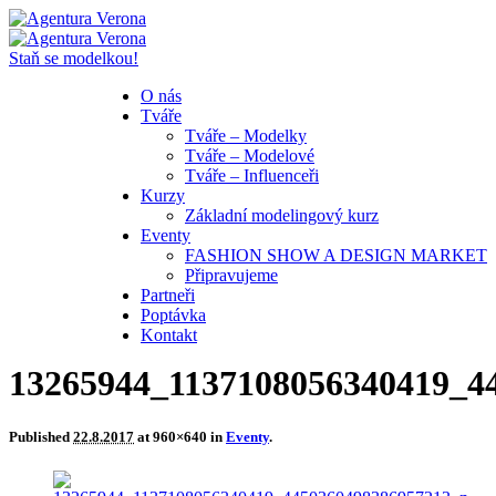
Staň se modelkou!
O nás
Tváře
Tváře – Modelky
Tváře – Modelové
Tváře – Influenceři
Kurzy
Základní modelingový kurz
Eventy
FASHION SHOW A DESIGN MARKET
Připravujeme
Partneři
Poptávka
Kontakt
13265944_1137108056340419_4
Published
22.8.2017
at 960×640 in
Eventy
.