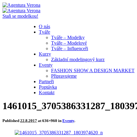
Staň se modelkou!
O nás
Tváře
Tváře – Modelky
Tváře – Modelové
Tváře – Influenceři
Kurzy
Základní modelingový kurz
Eventy
FASHION SHOW A DESIGN MARKET
Připravujeme
Partneři
Poptávka
Kontakt
1461015_3705386331287_18039
Published
22.8.2017
at 636×960 in
Eventy
.