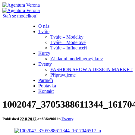
Staň se modelkou!
O nás
Tváře
Tváře – Modelky
Tváře – Modelové
Tváře – Influenceři
Kurzy
Základní modelingový kurz
Eventy
FASHION SHOW A DESIGN MARKET
Připravujeme
Partneři
Poptávka
Kontakt
1002047_3705388611344_16170
Published
22.8.2017
at 636×960 in
Eventy
.